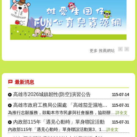
更多 推薦網站
目
前
切
換
至:
最新消息
愛
在
高雄市2026城鎮韌性(防空)演習公告
115-07-14
新
興
高雄市政府工務局公園處 「高雄茄萣濕地志....
115-07-31
便
為推行志願服務，鼓勵本市市民參與社會服務，協助辦....
詳全文
民
服
內政部115年「遇見心動時」單身聯誼活動
115-07-31
務
內政部115年「遇見心動時」單身聯誼活動第3、1....
詳全文
手