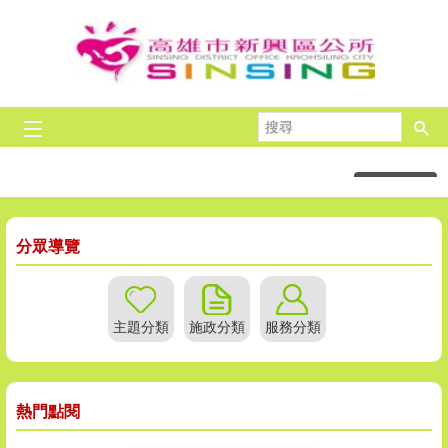
跳到主要內容區塊
搜
尋
高雄
六合夜市
光之穹
目
播放中
前
顯
示
分眾導覽
圖
片:
光
之
主題分類
施政分類
服務分類
穹
頂
熱門點閱