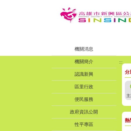
跳到主要內容區塊
機關消息
目
前
機關簡介
:::
顯
示
分
圖
認識新興
片:
六
區里行政
合
夜
主
便民服務
市
政府資訊公開
熱
性平專區