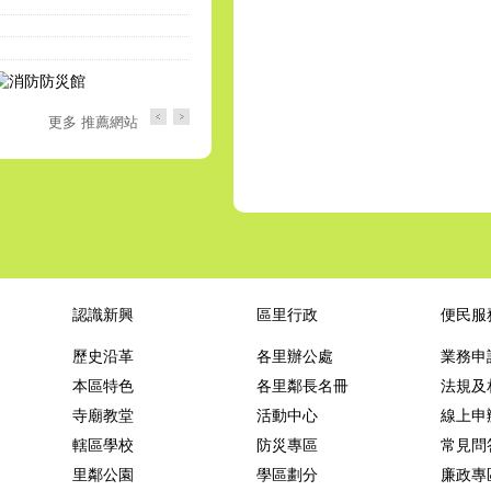
更多 推薦網站
目
前
切
換
:
高
雄
數
位
認識新興
區里行政
便民服
市
民
歷史沿革
各里辦公處
業務申
平
本區特色
各里鄰長名冊
法規及
台
寺廟教堂
活動中心
線上申
轄區學校
防災專區
常見問
里鄰公園
學區劃分
廉政專