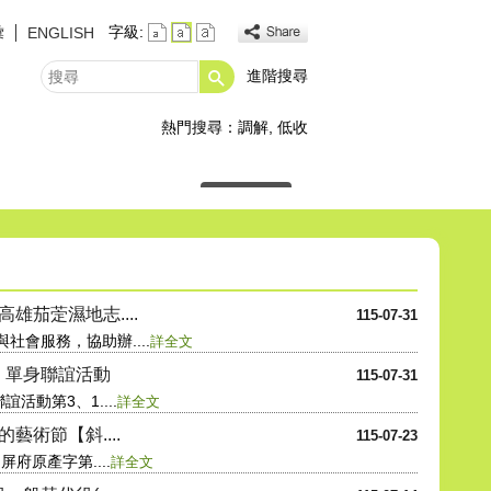
彙
字級:
ENGLISH
進階搜尋
搜
尋
熱門搜尋：
調解
低收
高雄
六合夜市
光之穹頂
播放中
雄茄萣濕地志....
115-07-31
會服務，協助辦....
詳全文
」單身聯誼活動
115-07-31
活動第3、1....
詳全文
藝術節【斜....
115-07-23
府原產字第....
詳全文