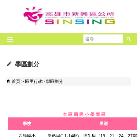
跳到主要內容區塊
搜
尋
學區劃分
首頁
區里行政
學區劃分
本 區 國 民 小 學 學 區
學校
里別
四維國小
浩然里(11-14鄰)、德生里（19、21、24、27