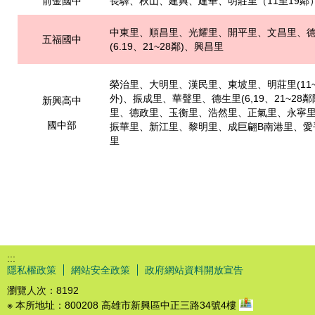
前金國中
長驛、秋山、建興、建華、明莊里（11至19鄰
中東里、順昌里、光耀里、開平里、文昌里、
五福國中
(6.19、21~28鄰)、興昌里
榮治里、大明里、漢民里、東坡里、明莊里(11~
外)、振成里、華聲里、德生里(6,19、21~28
新興高中
里、德政里、玉衡里、浩然里、正氣里、永寧
國中部
振華里、新江里、黎明里、成巨翩B南港里、愛
里
:::
隱私權政策
網站安全政策
政府網站資料開放宣告
瀏覽人次：
8192
※ 本所地址：800208 高雄市新興區中正三路34號4樓