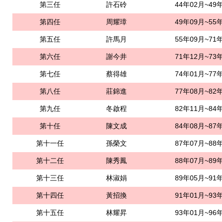
第三任
許石砱
44年02月~49
第四任
周耀璋
49年09月~55
第五任
許馬月
55年09月~71
第六任
謝今井
71年12月~73
第七任
蔡得雄
74年01月~77
第八任
莊錦進
77年08月~82
第九任
冬啟程
82年11月~84
第十任
陳文成
84年08月~87
第十一任
孫榮文
87年07月~88
第十二任
陳秀鳳
88年07月~89
第十三任
林淑娟
89年05月~91
第十四任
黃招換
91年01月~93
第十五任
林耀昇
93年01月~96