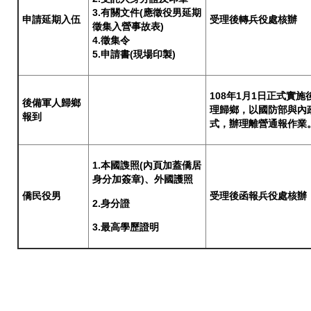
3.有關文件(應徵役男延期
申請延期入伍
受理後轉兵役處核辦
徵集入營事故表)
4.徵集令
5.申請書(現場印製)
108年1月1日正式實
後備軍人歸鄉
理歸鄉，以國防部與內
報到
式，辦理離營通報作業
1.本國謢照(內頁加蓋僑居
身分加簽章)、外國護照
僑民役男
受理後函報兵役處核辦
2.身分證
3.最高學歷證明