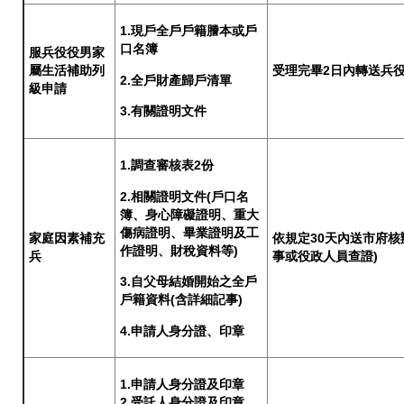
1.現戶全戶戶籍謄本或戶
口名簿
服兵役役男家
屬生活補助列
受理完畢2日內轉送兵
2.全戶財產歸戶清單
級申請
3.有關證明文件
1.調查審核表2份
2.相關證明文件(戶口名
簿、身心障礙證明、重大
傷病證明、畢業證明及工
家庭因素補充
依規定30天內送市府核
作證明、財稅資料等)
兵
事或役政人員查證)
3.自父母結婚開始之全戶
戶籍資料(含詳細記事)
4.申請人身分證、印章
1.申請人身分證及印章
2.受託人身分證及印章