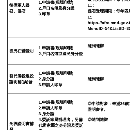
1.申請書(現場印製)
後備軍人緩
止；
2.戶口名簿及身分證
召、儘召
儘召受理期限：每年四
3.印章
止
https://afrc.mnd.gov
MenuID=54&ListID=3
隨到隨辦
1.申請書(現場印製)
役男在營證明
2.戶口名簿或國民身分證
1.申請書(現場印製)
替代備役退役
2.身分證
隨到隨辦
證明補(換)發
3.申請人印章
1.申請書(現場印製)
◎申請對象：未滿36
2.申請人印章
證明書者。
3.身分證
◎隨到隨辦
4.委託家屬辦理者，另備
免役證明書補
代辦家屬之身分證及委託
發