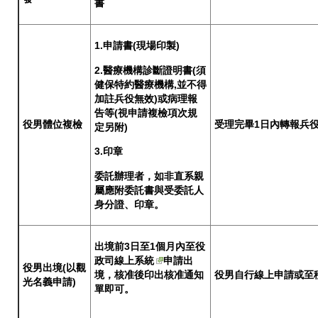
書
1.申請書(現場印製)
2.醫療機構診斷證明書(須
健保特約醫療機構‚並不得
加註兵役無效)或病理報
告等(視申請複檢項次規
役男體位複檢
受理完畢1日內轉報兵
定另附)
3.印章
委託辦理者，如非直系親
屬應附委託書與受委託人
身分證、印章。
出境前3日至1個月內至
役
政司線上系統
申請出
役男出境(以觀
境，核准後印出核准通知
役男自行線上申請或至
光名義申請)
單即可。