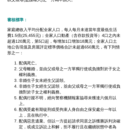
審核標準：
家庭總收入平均分配全家人口，每人每月未達當年度最低生活
費1.5倍(25,455元)；全家人口動產（含存款投資等）4口之內未
超過120萬元，第5口起，每增加1口增加18萬元；全家人口土
地公告現值及房屋評定標準價格合計未超過650萬元，有下列情
形之一：
配偶死亡。
父母離婚，並由父或母之一方單獨行使或負擔對於子女之
權利義務。
非婚生子女未經生父認領。
非婚生子女經生父認領，並由父或母之一方單獨行使或負
擔對於子女之權利義務。
配偶行蹤不明，經向警察機關報案協尋未獲達六個月以
上。
配偶受處有期徒刑或受拘束人身自由之保安處分一年以
上，且在執行中。
配偶惡意遺棄。但以一方提起請求同居之訴獲勝訴判決確
定，或成立訴訟上和解，拒不履行且在繼續狀態中者為